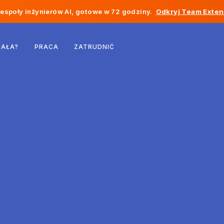
społy inżynierów AI, gotowe w 72 godziny.
Odkryj Team Exten
Belgia
IAŁA?
PRACA
ZATRUDNIĆ
Francja
Irlandia
Holandia
Szwajcaria
Stany Zjednoczone
Bośnia i Hercegowina
Estonia
Łotwa
Mołdawia