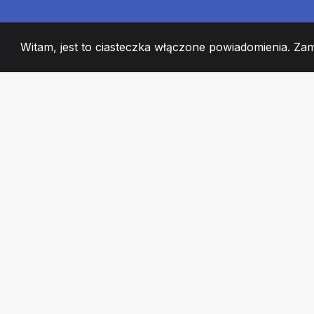
Witam, jest to ciasteczka włączone powiadomienia. Za
2008
+
ESTABLISHED
CZŁONKOWIE