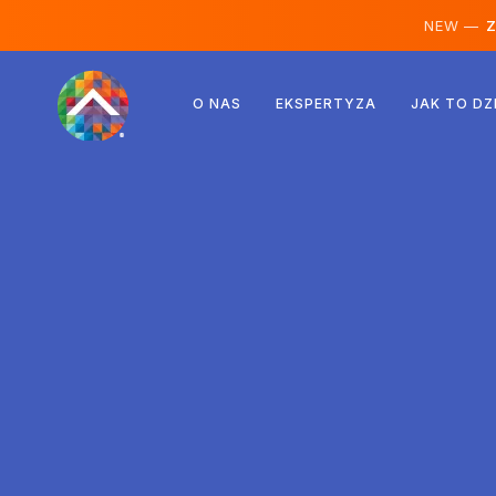
NEW —
Ze
Austria
O NAS
EKSPERTYZA
JAK TO DZ
Finlandia
Islandia
Luksemburg
Szwecja
Wielka Brytania
Albania
Czechy
Węgry
Macedonia Północna