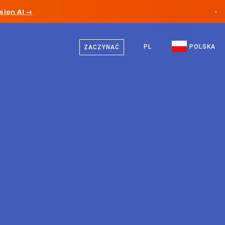
sion AI →
×
Polski
Kanada
Niemiecki
PL
POLSKA
ZACZYNAĆ
Niemcy
Angielski
Liechtenstein
Norwegia
Japonia
Bułgaria
Chorwacja
Litwa
Czarnogóra