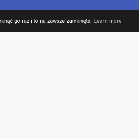
mknąć go raz i to na zawsze zamknięte.
Learn more
60
+36
7
 DRUŻYNY
COUNTRIES
URZĘ