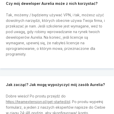
Czy mój deweloper Aurelia może z nich korzystać?
Tak, możemy / będziemy używać VPN, i tak, możesz użyć
dowolnych narzędzi, których obecnie używa Twoja firma, i
przekazać je nam. Jeśli szkolenie jest wymagane, weź to
pod uwagę, gdy robimy wprowadzanie na rynek twoich
deweloperów Aurelia. Na koniec, jeśli licencje są
wymagane, upewnij się, że nabyłeś licencje na
oprogramowanie, o którym mowa, przeznaczone dla
programisty.
Jak zacząć? Jak mogę wypożyczyć mój zasób Aurelia?
Dobre wieści! Po prostu przejdź do
https://teamextension.pl/get-started/pl
. Po prostu wypełnij
formularz, a jeden z naszych ekspertów napisze do Ciebie
w ciągu 24-48 godzin, aby skonfigurować konto.