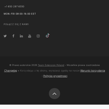
+1 650 297 6550
MON-FRI 09:00-18:00 EET
POŁĄCZ SIĘ Z NAMI
© Prawo autorskie
2026
Team Extension Poland
- Wszelkie prawa zastrzeżone
Changelog
● Korzystając z tej strony, wyrażasz zgodę na nasze
Warunki korzystania
i
Polityka prywatności