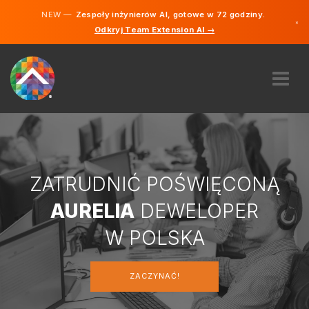
NEW —
Zespoły inżynierów AI, gotowe w 72 godziny.
×
Odkryj Team Extension AI →
Polski
Niemieck
Angielski
O NAS
EKSPERTYZA
JAK TO DZIAŁA?
PRACA
ZATRUDNIĆ POŚWIĘCONĄ
ZATRUDNIĆ
AURELIA
DEWELOPER
POLSKA
W POLSKA
PL
ZACZYNAĆ!
ZACZYNAĆ