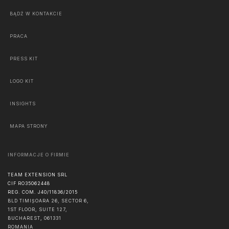
BĄDŹ W KONTAKCIE
PRACA
PRESS KIT
LOGO KIT
INSIGHTS
MAPA STRONY
INFORMACJE O FIRMIE
TEAM EXTENSION SRL
CIF RO35062448
REG. COM. J40/11836/2015
BLD TIMIȘOARA 26, SECTOR 6,
1ST FLOOR, SUITE 127,
BUCHAREST
,
061331
ROMANIA