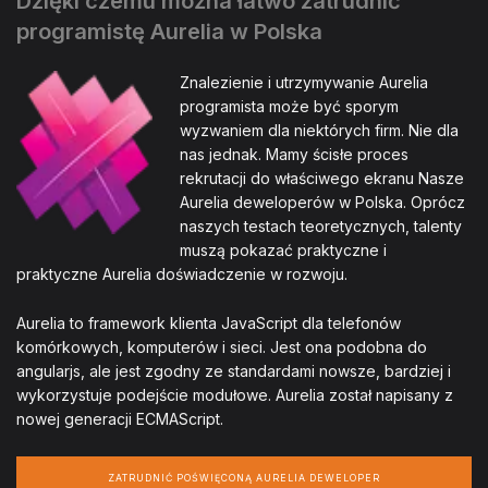
Dzięki czemu można łatwo zatrudnić
programistę Aurelia w Polska
Znalezienie i utrzymywanie Aurelia
programista może być sporym
wyzwaniem dla niektórych firm. Nie dla
nas jednak. Mamy ścisłe proces
rekrutacji do właściwego ekranu Nasze
Aurelia deweloperów w Polska. Oprócz
naszych testach teoretycznych, talenty
muszą pokazać praktyczne i
praktyczne Aurelia doświadczenie w rozwoju.
Aurelia to framework klienta JavaScript dla telefonów
komórkowych, komputerów i sieci. Jest ona podobna do
angularjs, ale jest zgodny ze standardami nowsze, bardziej i
wykorzystuje podejście modułowe. Aurelia został napisany z
nowej generacji ECMAScript.
ZATRUDNIĆ POŚWIĘCONĄ AURELIA DEWELOPER