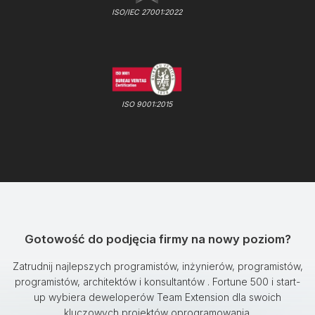
ISO/IEC 27001:2022
ISO 9001:2015
Gotowość do podjęcia firmy na nowy poziom?
Zatrudnij najlepszych programistów, inżynierów, programistów,
programistów, architektów i konsultantów . Fortune 500 i start-
up wybiera deweloperów Team Extension dla swoich
kluczowych projektów oprogramowania.