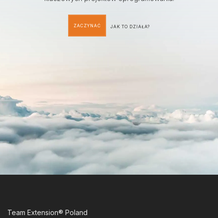
ZACZYNAĆ
JAK TO DZIAŁA?
Team Extension® Poland