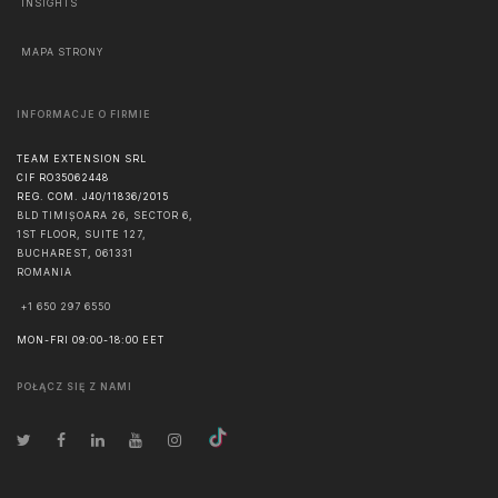
INSIGHTS
MAPA STRONY
INFORMACJE O FIRMIE
TEAM EXTENSION SRL
CIF RO35062448
REG. COM. J40/11836/2015
BLD TIMIȘOARA 26, SECTOR 6,
1ST FLOOR, SUITE 127,
BUCHAREST
,
061331
ROMANIA
+1 650 297 6550
MON-FRI 09:00-18:00 EET
POŁĄCZ SIĘ Z NAMI