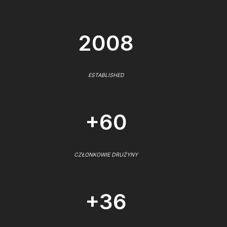
2008
ESTABLISHED
+60
CZŁONKOWIE DRUŻYNY
+36