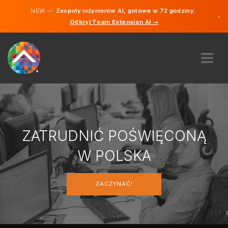
NEW —
Zespoły inżynierów AI, gotowe w 72 godziny.
×
Odkryj Team Extension AI →
Polski
Niemiecki
Angielski
O NAS
EKSPERTYZA
JAK TO DZIAŁA?
PRACA
ZATRUDNIĆ POŚWIĘCONĄ
ZATRUDNIĆ
W POLSKA
POLSKA
ZACZYNAĆ!
PL
ZACZYNAĆ