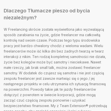
Dlaczego Tłumacze pieszo od bycia
niezależnym?
W Freelancing skrócie została wyświetlona jako wyzwalającą
sposób zarabiania na życie, gdzie freelancer ma całkowitą
kontrolę nad swoim czasie. Podczas tego typu środowiska
pracy jest bardzo chwalony chodzi z wieloma wadami. Wielu
freelancerów może iść kilka dni bez żadnych twarzą w twarz
interakcji z nikim. Ten rodzaj kompletnej samotności nie działa,
życie bez kolegów może być samotny i nieciekawe. Nawet
małe rzeczy, jak brak small talk, można zostawić freelancer
samotny. W dodatek do czujesz się samotna i nie jest częścią
zespołu freelancer jest zawsze martwiąc się o jego / jej
następnego projektu w celu utrzymania ich sytuację finansową
na powierzchni. Powody takie jak te jazdy freelancerów
dołączyć z powrotem w świecie korporacji, gdzie mogą
zacząć czuć częścią zespołu ponownie i uzyskać
bezpieczeństwo finansowe. My z Team Extension® potrzebują