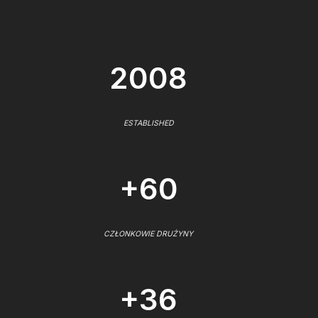
2008
ESTABLISHED
+60
CZŁONKOWIE DRUŻYNY
+36