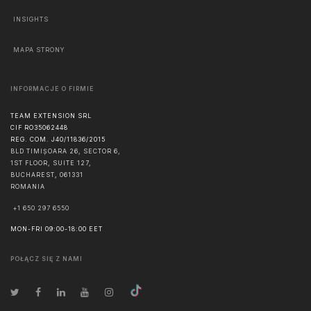
INSIGHTS
MAPA STRONY
INFORMACJE O FIRMIE
TEAM EXTENSION SRL
CIF RO35062448
REG. COM. J40/11836/2015
BLD TIMIȘOARA 26, SECTOR 6,
1ST FLOOR, SUITE 127,
BUCHAREST
,
061331
ROMANIA
+1 650 297 6550
MON-FRI 09:00-18:00 EET
POŁĄCZ SIĘ Z NAMI