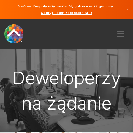
NEW —
Zespoły inżynierów AI, gotowe w 72 godziny.
×
Odkryj Team Extension AI →
Polski
Niemiecki
Angielski
O NAS
EKSPERTYZA
JAK TO DZIAŁA?
Deweloperzy
PRACA
ZATRUDNIĆ
na żądanie
POLSKA
PL
ZACZYNAĆ