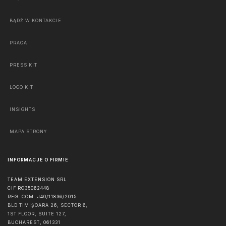
BĄDŹ W KONTAKCIE
PRACA
PRESS KIT
LOGO KIT
INSIGHTS
MAPA STRONY
INFORMACJE O FIRMIE
TEAM EXTENSION SRL
CIF RO35062448
REG. COM. J40/11836/2015
BLD TIMIȘOARA 26, SECTOR 6,
1ST FLOOR, SUITE 127,
BUCHAREST
,
061331