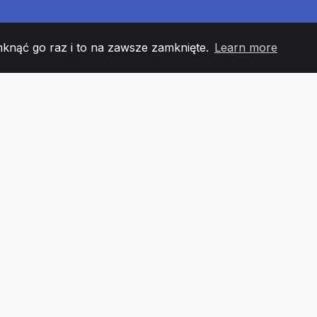
mknąć go raz i to na zawsze zamknięte.
Learn more
60
+36
7
 DRUŻYNY
COUNTRIES
URZĘ