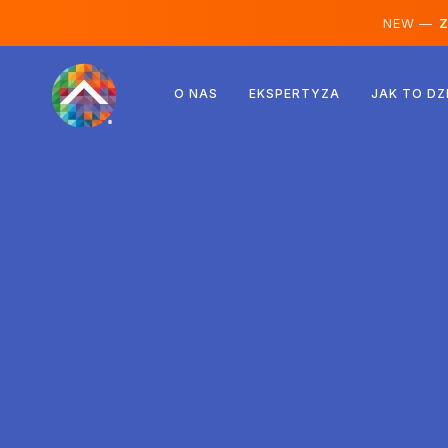
NEW —
Ze
Austria
O NAS
EKSPERTYZA
JAK TO DZ
Finlandia
Islandia
Luksemburg
Szwecja
Wielka Brytania
Albania
Czechy
Węgry
Macedonia Północna