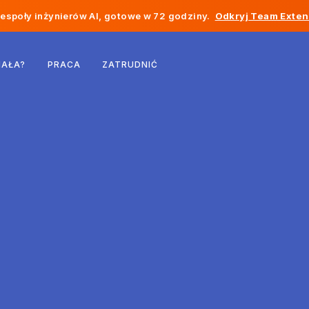
społy inżynierów AI, gotowe w 72 godziny.
Odkryj Team Exten
Belgia
IAŁA?
PRACA
ZATRUDNIĆ
Francja
Irlandia
Holandia
Szwajcaria
Stany Zjednoczone
Bośnia i Hercegowina
Estonia
Łotwa
Mołdawia