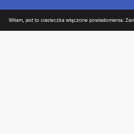
Witam, jest to ciasteczka włączone powiadomienia. Za
2008
+
ESTABLISHED
CZŁONKOWIE