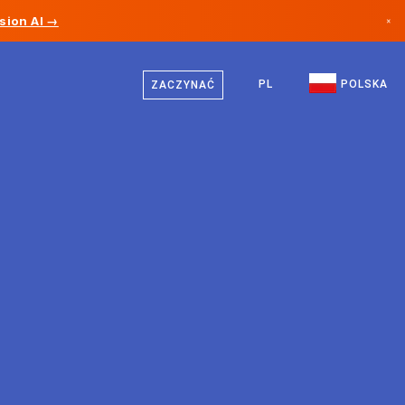
sion AI →
×
Polski
Kanada
Niemiecki
PL
POLSKA
ZACZYNAĆ
Niemcy
Angielski
Liechtenstein
Norwegia
Japonia
Bułgaria
Chorwacja
Litwa
Czarnogóra