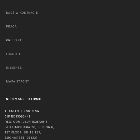
BĄDŹ W KONTAKCIE
PRACA
PRESS KIT
LOGO KIT
INSIGHTS
MAPA STRONY
INFORMACJE O FIRMIE
TEAM EXTENSION SRL
CIF RO35062448
REG. COM. J40/11836/2015
BLD TIMIȘOARA 26, SECTOR 6,
1ST FLOOR, SUITE 127,
BUCHAREST
,
061331