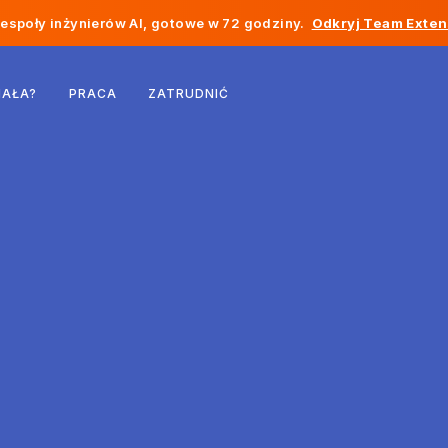
społy inżynierów AI, gotowe w 72 godziny.
Odkryj Team Exten
Belgia
IAŁA?
PRACA
ZATRUDNIĆ
Francja
Irlandia
Holandia
Szwajcaria
Stany Zjednoczone
Bośnia i Hercegowina
Estonia
Łotwa
Mołdawia