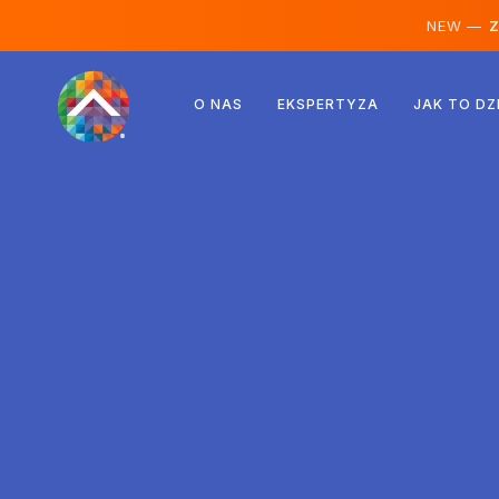
NEW —
Ze
Austria
O NAS
EKSPERTYZA
JAK TO DZ
Finlandia
Islandia
Luksemburg
Szwecja
Wielka Brytania
Albania
Czechy
Węgry
Macedonia Północna