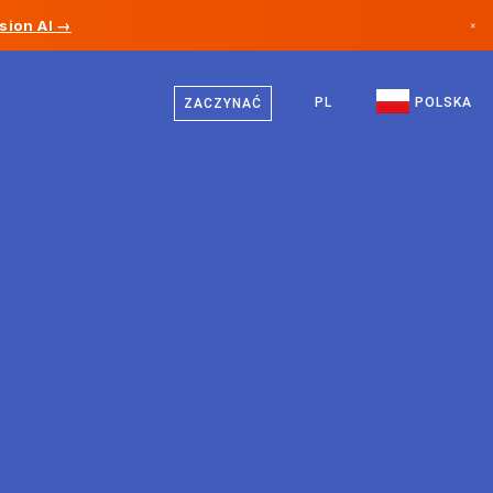
sion AI →
×
Polski
Kanada
Niemiecki
PL
POLSKA
ZACZYNAĆ
Niemcy
Angielski
Liechtenstein
Norwegia
Japonia
Bułgaria
Chorwacja
Litwa
Czarnogóra