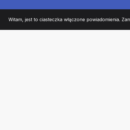
Witam, jest to ciasteczka włączone powiadomienia. Za
2008
+
ESTABLISHED
CZŁONKOWIE