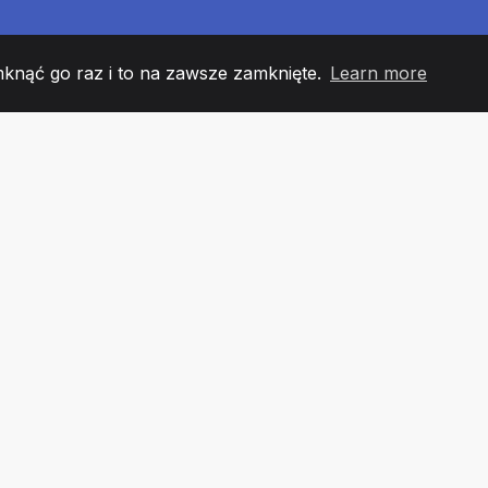
mknąć go raz i to na zawsze zamknięte.
Learn more
60
+36
7
 DRUŻYNY
COUNTRIES
URZĘ