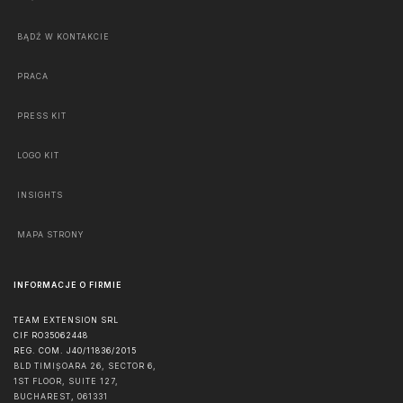
BĄDŹ W KONTAKCIE
PRACA
PRESS KIT
LOGO KIT
INSIGHTS
MAPA STRONY
INFORMACJE O FIRMIE
TEAM EXTENSION SRL
CIF RO35062448
REG. COM. J40/11836/2015
BLD TIMIȘOARA 26, SECTOR 6,
1ST FLOOR, SUITE 127,
BUCHAREST
,
061331