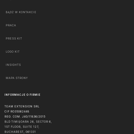
BĄDŹ W KONTAKCIE
PRACA
PRESS KIT
LOGO KIT
INSIGHTS
MAPA STRONY
INFORMACJE O FIRMIE
TEAM EXTENSION SRL
CIF RO35062448
REG. COM. J40/11836/2015
BLD TIMIȘOARA 26, SECTOR 6,
1ST FLOOR, SUITE 127,
BUCHAREST
,
061331