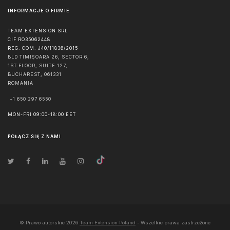
INFORMACJE O FIRMIE
TEAM EXTENSION SRL
CIF RO35062448
REG. COM. J40/11836/2015
BLD TIMIȘOARA 26, SECTOR 6,
1ST FLOOR, SUITE 127,
BUCHAREST
,
061331
ROMANIA
+1 650 297 6550
MON-FRI 09:00-18:00 EET
POŁĄCZ SIĘ Z NAMI
© Prawo autorskie
2026
Team Extension Poland
- Wszelkie prawa zastrzeżone