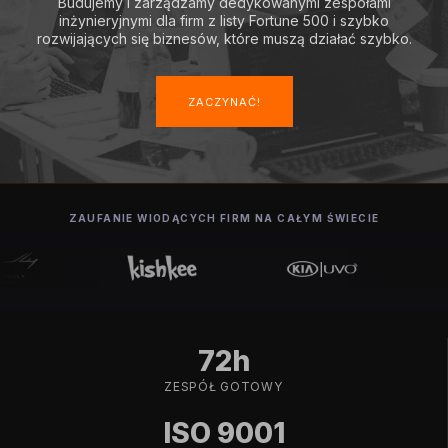
Budujemy i zarządzamy dedykowanymi zespołami
inżynieryjnymi dla firm z listy Fortune 500 i szybko
rozwijających się biznesów, które muszą działać szybko.
ZACZYNAĆ!
ZAUFANIE WIODĄCYCH FIRM NA CAŁYM ŚWIECIE
72h
ZESPÓŁ GOTOWY
ISO 9001