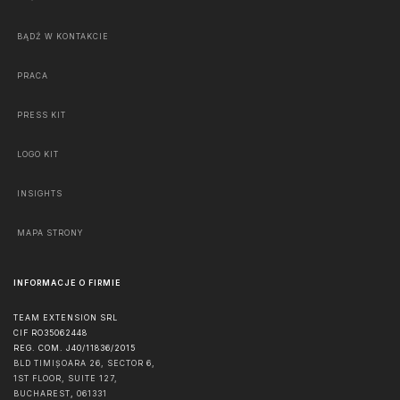
BĄDŹ W KONTAKCIE
PRACA
PRESS KIT
LOGO KIT
INSIGHTS
MAPA STRONY
INFORMACJE O FIRMIE
TEAM EXTENSION SRL
CIF RO35062448
REG. COM. J40/11836/2015
BLD TIMIȘOARA 26, SECTOR 6,
1ST FLOOR, SUITE 127,
BUCHAREST
,
061331