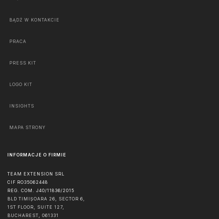
BĄDŹ W KONTAKCIE
PRACA
PRESS KIT
LOGO KIT
INSIGHTS
MAPA STRONY
INFORMACJE O FIRMIE
TEAM EXTENSION SRL
CIF RO35062448
REG. COM. J40/11836/2015
BLD TIMIȘOARA 26, SECTOR 6,
1ST FLOOR, SUITE 127,
BUCHAREST
,
061331