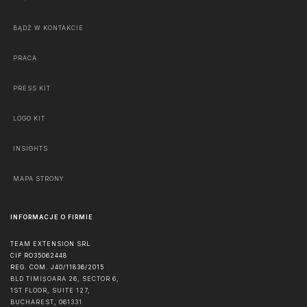
BĄDŹ W KONTAKCIE
PRACA
PRESS KIT
LOGO KIT
INSIGHTS
MAPA STRONY
INFORMACJE O FIRMIE
TEAM EXTENSION SRL
CIF RO35062448
REG. COM. J40/11836/2015
BLD TIMIȘOARA 26, SECTOR 6,
1ST FLOOR, SUITE 127,
BUCHAREST
,
061331