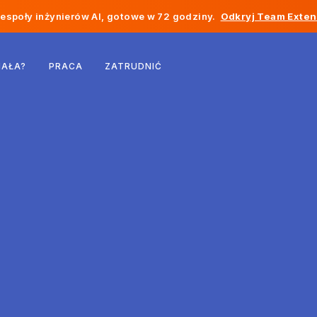
społy inżynierów AI, gotowe w 72 godziny.
Odkryj Team Exten
Belgia
IAŁA?
PRACA
ZATRUDNIĆ
Francja
Irlandia
Holandia
Szwajcaria
Stany Zjednoczone
Bośnia i Hercegowina
Estonia
Łotwa
Mołdawia