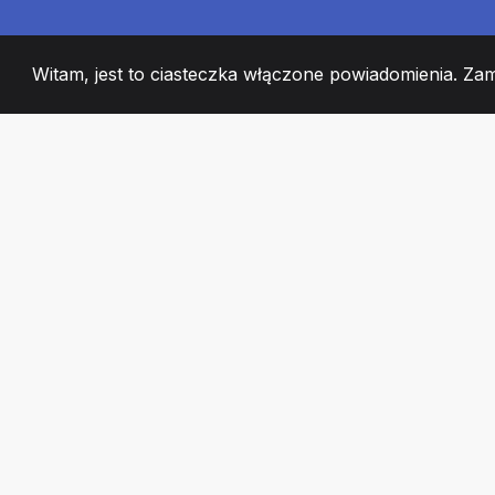
Witam, jest to ciasteczka włączone powiadomienia. Za
2008
+
ESTABLISHED
CZŁONKOWIE