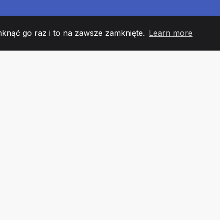
mknąć go raz i to na zawsze zamknięte.
Learn more
60
+36
7
 DRUŻYNY
COUNTRIES
URZĘ