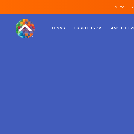
NEW —
Ze
Austria
O NAS
EKSPERTYZA
JAK TO DZ
Finlandia
Islandia
Luksemburg
Szwecja
Wielka Brytania
Albania
Czechy
Węgry
Macedonia Północna