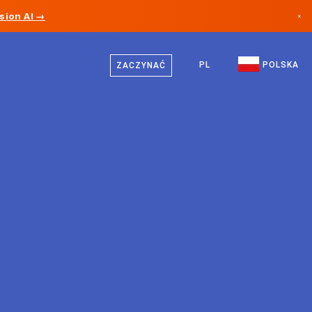
sion AI →
×
Polski
Kanada
Niemiecki
PL
POLSKA
ZACZYNAĆ
Niemcy
Angielski
Liechtenstein
Norwegia
Japonia
Bułgaria
Chorwacja
Litwa
Czarnogóra