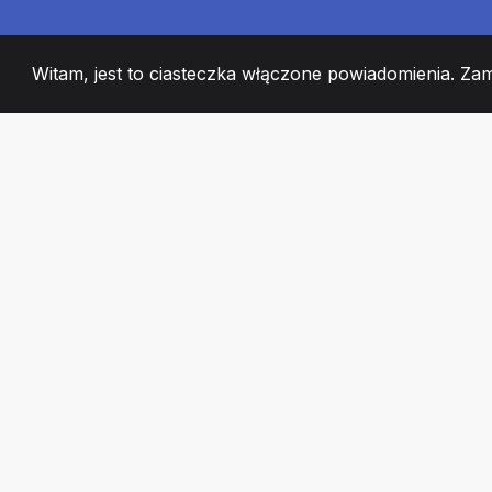
Witam, jest to ciasteczka włączone powiadomienia. Za
2008
+
ESTABLISHED
CZŁONKOWIE