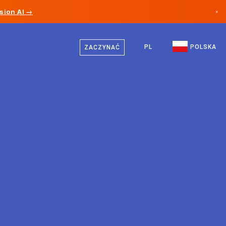
sion AI →
×
Polski
Kanada
Niemiecki
PL
POLSKA
ZACZYNAĆ
Niemcy
Angielski
Liechtenstein
Norwegia
Japonia
Bułgaria
Chorwacja
Litwa
Czarnogóra