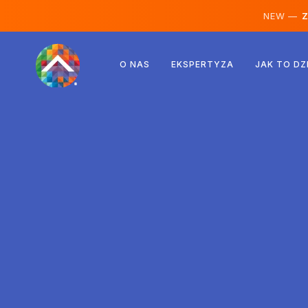
NEW —
Ze
Austria
O NAS
EKSPERTYZA
JAK TO DZ
Finlandia
Islandia
Luksemburg
Szwecja
Wielka Brytania
Albania
Czechy
Węgry
Macedonia Północna