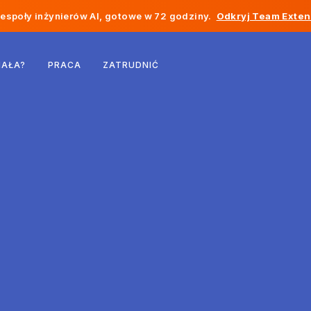
społy inżynierów AI, gotowe w 72 godziny.
Odkryj Team Exten
Belgia
IAŁA?
PRACA
ZATRUDNIĆ
Francja
Irlandia
Holandia
Szwajcaria
Stany Zjednoczone
Bośnia i Hercegowina
Estonia
Łotwa
Mołdawia