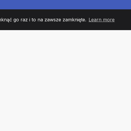
mknąć go raz i to na zawsze zamknięte.
Learn more
60
+36
7
 DRUŻYNY
COUNTRIES
URZĘ