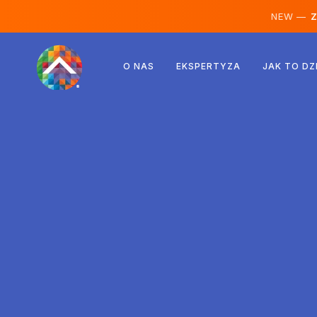
NEW —
Ze
Austria
O NAS
EKSPERTYZA
JAK TO DZ
Finlandia
Islandia
Luksemburg
Szwecja
Wielka Brytania
Albania
Czechy
Węgry
Macedonia Północna