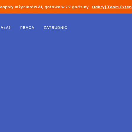
społy inżynierów AI, gotowe w 72 godziny.
Odkryj Team Exten
Belgia
IAŁA?
PRACA
ZATRUDNIĆ
Francja
Irlandia
Holandia
Szwajcaria
Stany Zjednoczone
Bośnia i Hercegowina
Estonia
Łotwa
Mołdawia