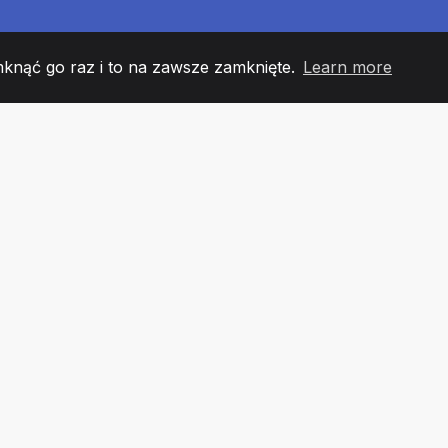
mknąć go raz i to na zawsze zamknięte.
Learn more
60
+36
7
 DRUŻYNY
COUNTRIES
URZĘ