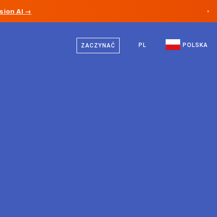
sion AI →
×
Polski
Kanada
Niemiecki
PL
POLSKA
ZACZYNAĆ
Niemcy
Angielski
Liechtenstein
Norwegia
Japonia
Bułgaria
Chorwacja
Litwa
Czarnogóra