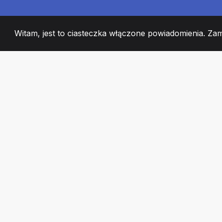
Witam, jest to ciasteczka włączone powiadomienia. Za
2008
+
ESTABLISHED
CZŁONKOWIE