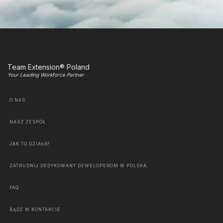
Team Extension® Poland
Your Leading Workforce Partner
O NAS
NASZ ZESPÓŁ
JAK TO DZIAŁA?
ZATRUDNIJ DEDYKOWANY DEWELOPEROM W POLSKA
FAQ
BĄDŹ W KONTAKCIE