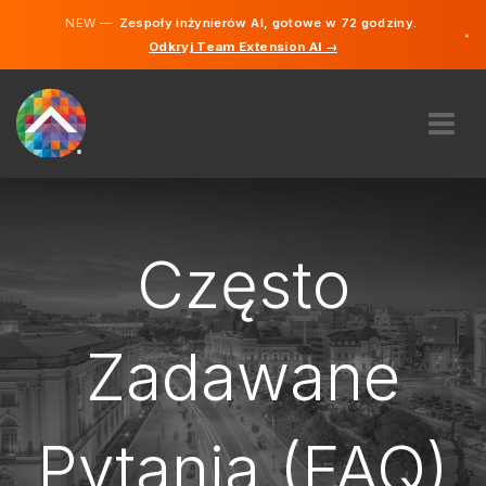
NEW —
Zespoły inżynierów AI, gotowe w 72 godziny.
×
Odkryj Team Extension AI →
Polski
Niemieck
Angielski
O NAS
EKSPERTYZA
JAK TO DZIAŁA?
Często
PRACA
ZATRUDNIĆ
Zadawane
POLSKA
PL
Pytania (FAQ)
ZACZYNAĆ