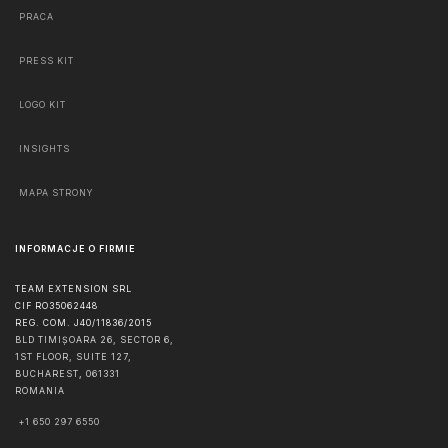
PRACA
PRESS KIT
LOGO KIT
INSIGHTS
MAPA STRONY
INFORMACJE O FIRMIE
TEAM EXTENSION SRL
CIF RO35062448
REG. COM. J40/11836/2015
BLD TIMIȘOARA 26, SECTOR 6,
1ST FLOOR, SUITE 127,
BUCHAREST
,
061331
ROMANIA
+1 650 297 6550