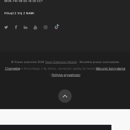
MON-FRI 09:00-18:00 EET
POŁĄCZ SIĘ Z NAMI
© Prawo autorskie
2026
Team Extension Poland
- Wszelkie prawa zastrzeżone
Changelog
● Korzystając z tej strony, wyrażasz zgodę na nasze
Warunki korzystania
i
Polityka prywatności