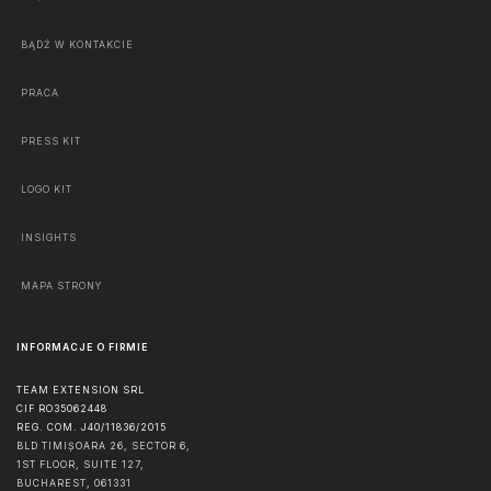
BĄDŹ W KONTAKCIE
PRACA
PRESS KIT
LOGO KIT
INSIGHTS
MAPA STRONY
INFORMACJE O FIRMIE
TEAM EXTENSION SRL
CIF RO35062448
REG. COM. J40/11836/2015
BLD TIMIȘOARA 26, SECTOR 6,
1ST FLOOR, SUITE 127,
BUCHAREST
,
061331