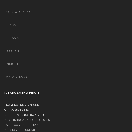
BĄDŹ W KONTAKCIE
PRACA
PRESS KIT
LOGO KIT
INSIGHTS
MAPA STRONY
INFORMACJE O FIRMIE
TEAM EXTENSION SRL
CIF RO35062448
REG. COM. J40/11836/2015
BLD TIMIȘOARA 26, SECTOR 6,
1ST FLOOR, SUITE 127,
BUCHAREST
,
061331