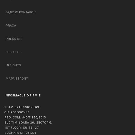
BĄDŹ W KONTAKCIE
PRACA
PRESS KIT
LOGO KIT
INSIGHTS
MAPA STRONY
INFORMACJE O FIRMIE
TEAM EXTENSION SRL
CIF RO35062448
REG. COM. J40/11836/2015
BLD TIMIȘOARA 26, SECTOR 6,
1ST FLOOR, SUITE 127,
BUCHAREST
,
061331