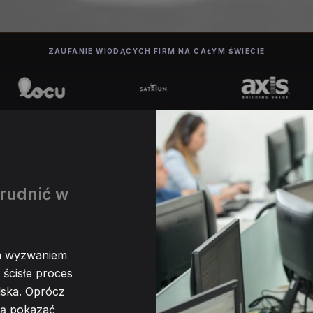
ZAUFANIE WIODĄCYCH FIRM NA CAŁYM ŚWIECIE
rudnić w
ym wyzwaniem
 ścisłe proces
lska. Oprócz
zą pokazać