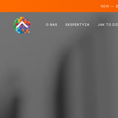
NEW —
Ze
Austria
O NAS
EKSPERTYZA
JAK TO DZ
Finlandia
Islandia
Luksemburg
Szwecja
Wielka Brytania
Albania
Czechy
Węgry
Macedonia Północna