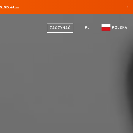
sion AI →
×
Polski
Kanada
Niemiecki
PL
POLSKA
ZACZYNAĆ
Niemcy
Angielski
Liechtenstein
Norwegia
Japonia
Bułgaria
Chorwacja
Litwa
Czarnogóra