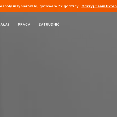
społy inżynierów AI, gotowe w 72 godziny.
Odkryj Team Exten
Belgia
IAŁA?
PRACA
ZATRUDNIĆ
Francja
Irlandia
Holandia
Szwajcaria
Stany Zjednoczone
Bośnia i Hercegowina
Estonia
Łotwa
Mołdawia