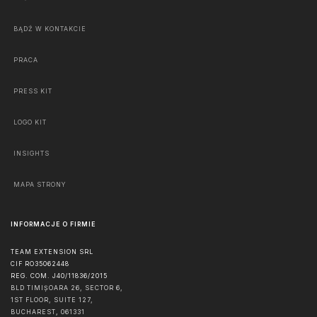
BĄDŹ W KONTAKCIE
PRACA
PRESS KIT
LOGO KIT
INSIGHTS
MAPA STRONY
INFORMACJE O FIRMIE
TEAM EXTENSION SRL
CIF RO35062448
REG. COM. J40/11836/2015
BLD TIMIȘOARA 26, SECTOR 6,
1ST FLOOR, SUITE 127,
BUCHAREST
,
061331