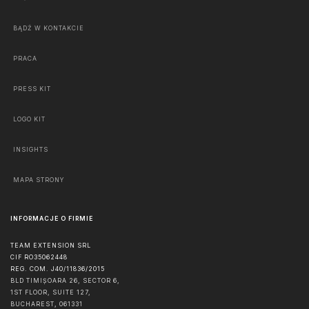
BĄDŹ W KONTAKCIE
PRACA
PRESS KIT
LOGO KIT
INSIGHTS
MAPA STRONY
INFORMACJE O FIRMIE
TEAM EXTENSION SRL
CIF RO35062448
REG. COM. J40/11836/2015
BLD TIMIȘOARA 26, SECTOR 6,
1ST FLOOR, SUITE 127,
BUCHAREST
,
061331