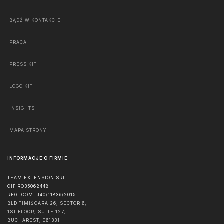
BĄDŹ W KONTAKCIE
PRACA
PRESS KIT
LOGO KIT
INSIGHTS
MAPA STRONY
INFORMACJE O FIRMIE
TEAM EXTENSION SRL
CIF RO35062448
REG. COM. J40/11836/2015
BLD TIMIȘOARA 26, SECTOR 6,
1ST FLOOR, SUITE 127,
BUCHAREST
,
061331