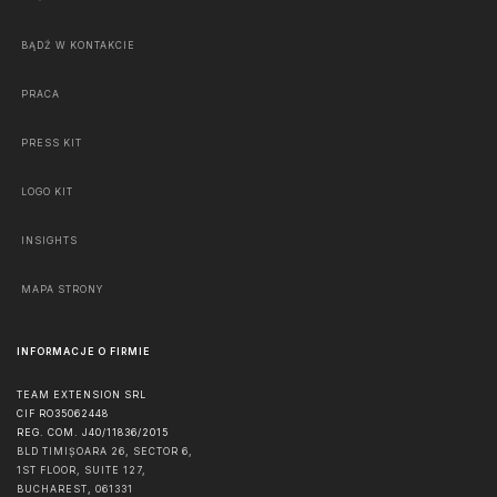
BĄDŹ W KONTAKCIE
PRACA
PRESS KIT
LOGO KIT
INSIGHTS
MAPA STRONY
INFORMACJE O FIRMIE
TEAM EXTENSION SRL
CIF RO35062448
REG. COM. J40/11836/2015
BLD TIMIȘOARA 26, SECTOR 6,
1ST FLOOR, SUITE 127,
BUCHAREST
,
061331