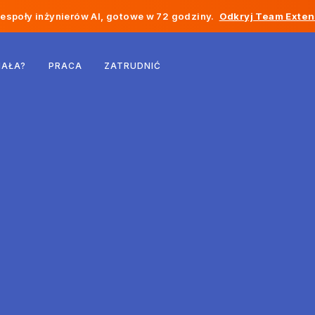
społy inżynierów AI, gotowe w 72 godziny.
Odkryj Team Exten
Belgia
IAŁA?
PRACA
ZATRUDNIĆ
Francja
Irlandia
Holandia
Szwajcaria
Stany Zjednoczone
Bośnia i Hercegowina
Estonia
Łotwa
Mołdawia