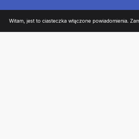
Witam, jest to ciasteczka włączone powiadomienia. Za
2008
+
ESTABLISHED
CZŁONKOWIE