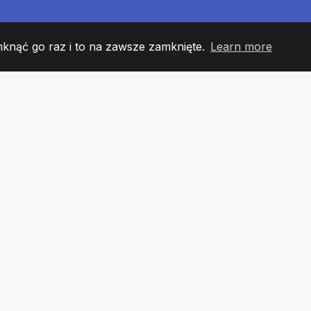
mknąć go raz i to na zawsze zamknięte.
Learn more
60
+36
7
 DRUŻYNY
COUNTRIES
URZĘ