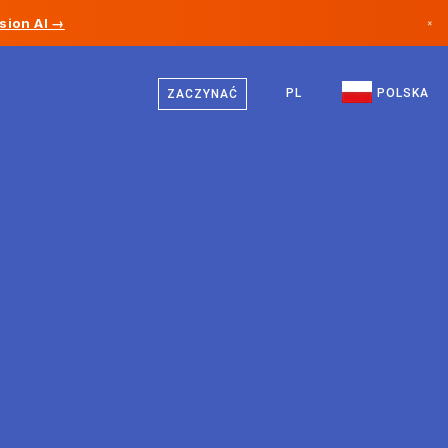
sion AI →
×
Polski
Kanada
Niemiecki
PL
POLSKA
ZACZYNAĆ
Niemcy
Angielski
Liechtenstein
Norwegia
Japonia
Bułgaria
Chorwacja
Litwa
Czarnogóra