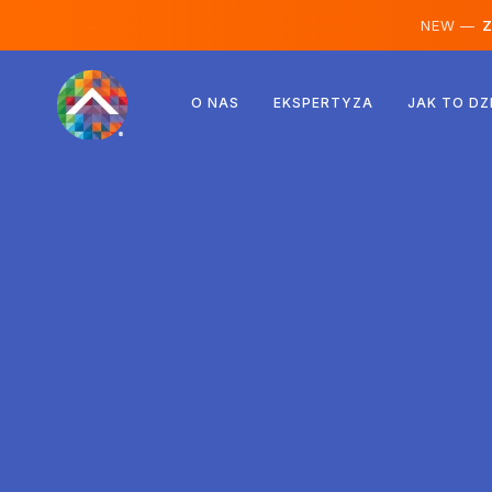
NEW —
Ze
Austria
O NAS
EKSPERTYZA
JAK TO DZ
Finlandia
Islandia
Luksemburg
Szwecja
Wielka Brytania
Albania
Czechy
Węgry
Macedonia Północna