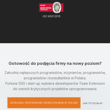
ISO 9001:2015
Gotowość do podjęcia firmy na nowy poziom?
Zatrudnij najlepszych programistów, inżynierów, programistów,
programistów i konsultantów w Polska.
Fortune 500 i start-up wybiera deweloperów Team Extension
do swoich krytycznych projektów oprogramowania.
ZATRUDNIJ DEDYKOWANY DEWELOPEROM W POLSKA
JAK TO DZIAŁA?