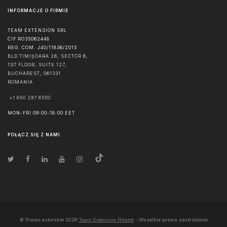
INFORMACJE O FIRMIE
TEAM EXTENSION SRL
CIF RO35062448
REG. COM. J40/11836/2015
BLD TIMIȘOARA 26, SECTOR 6,
1ST FLOOR, SUITE 127,
BUCHAREST
,
061331
ROMANIA
+1 650 297 6550
MON-FRI 09:00-18:00 EET
POŁĄCZ SIĘ Z NAMI
© Prawo autorskie
2026
Team Extension Poland
- Wszelkie prawa zastrzeżone