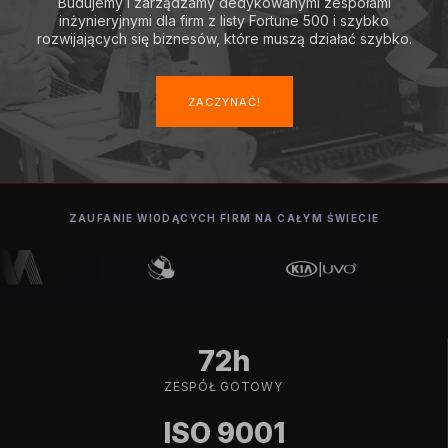
Budujemy i zarządzamy dedykowanymi zespołami
inżynieryjnymi dla firm z listy Fortune 500 i szybko
rozwijających się biznesów, które muszą działać szybko.
ZACZYNAĆ!
ZAUFANIE WIODĄCYCH FIRM NA CAŁYM ŚWIECIE
72h
ZESPÓŁ GOTOWY
ISO 9001