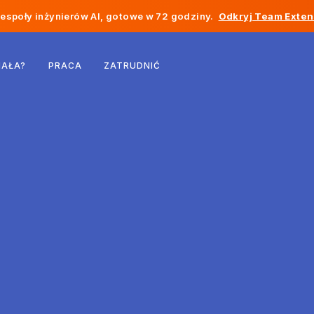
społy inżynierów AI, gotowe w 72 godziny.
Odkryj Team Exten
Belgia
IAŁA?
PRACA
ZATRUDNIĆ
Francja
Irlandia
Holandia
Szwajcaria
Stany Zjednoczone
Bośnia i Hercegowina
Estonia
Łotwa
Mołdawia