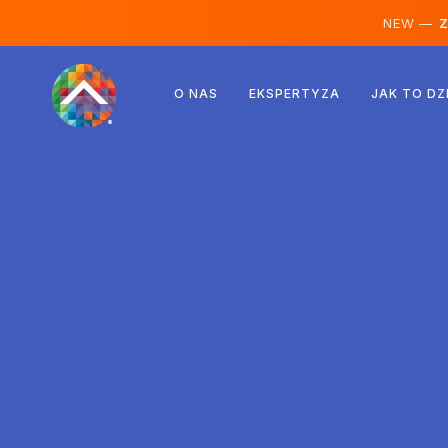
NEW —
Ze
Austria
O NAS
EKSPERTYZA
JAK TO DZ
Finlandia
Islandia
Luksemburg
Szwecja
Wielka Brytania
Albania
Czechy
Węgry
Macedonia Północna