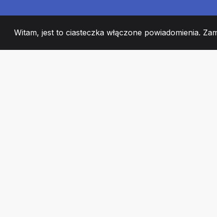
Witam, jest to ciasteczka włączone powiadomienia. Za
2008
+
ESTABLISHED
CZŁONKOWIE