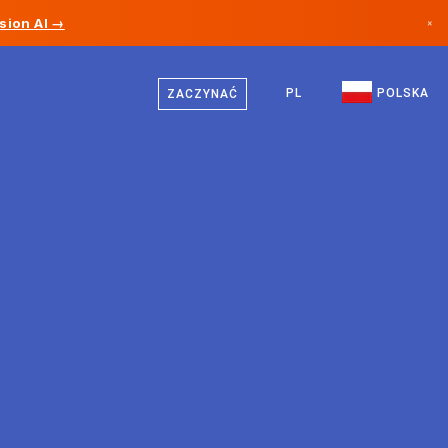
sion AI →
×
Polski
Kanada
Niemiecki
PL
POLSKA
ZACZYNAĆ
Niemcy
Angielski
Liechtenstein
Norwegia
Japonia
Bułgaria
Chorwacja
Litwa
Czarnogóra