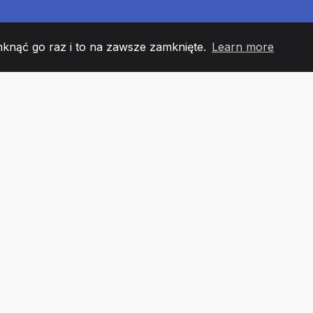
mknąć go raz i to na zawsze zamknięte.
Learn more
60
+36
7
 DRUŻYNY
COUNTRIES
URZĘ