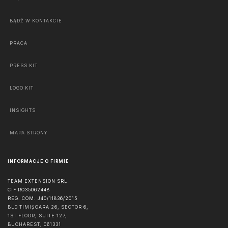
BĄDŹ W KONTAKCIE
PRACA
PRESS KIT
LOGO KIT
INSIGHTS
MAPA STRONY
INFORMACJE O FIRMIE
TEAM EXTENSION SRL
CIF RO35062448
REG. COM. J40/11836/2015
BLD TIMIȘOARA 26, SECTOR 6,
1ST FLOOR, SUITE 127,
BUCHAREST
,
061331