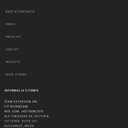
BĄDŹ W KONTAKCIE
PRACA
PRESS KIT
LOGO KIT
INSIGHTS
MAPA STRONY
INFORMACJE O FIRMIE
TEAM EXTENSION SRL
CIF RO35062448
REG. COM. J40/11836/2015
BLD TIMIȘOARA 26, SECTOR 6,
1ST FLOOR, SUITE 127,
BUCHAREST
,
061331