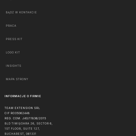
BĄDŹ W KONTAKCIE
PRACA
PRESS KIT
LOGO KIT
INSIGHTS
MAPA STRONY
INFORMACJE O FIRMIE
TEAM EXTENSION SRL
CIF RO35062448
REG. COM. J40/11836/2015
BLD TIMIȘOARA 26, SECTOR 6,
1ST FLOOR, SUITE 127,
BUCHAREST
,
061331