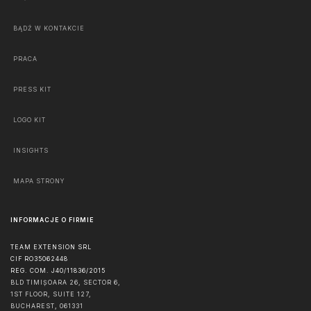
BĄDŹ W KONTAKCIE
PRACA
PRESS KIT
LOGO KIT
INSIGHTS
MAPA STRONY
INFORMACJE O FIRMIE
TEAM EXTENSION SRL
CIF RO35062448
REG. COM. J40/11836/2015
BLD TIMIȘOARA 26, SECTOR 6,
1ST FLOOR, SUITE 127,
BUCHAREST
,
061331