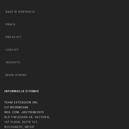
BĄDŹ W KONTAKCIE
PRACA
PRESS KIT
LOGO KIT
INSIGHTS
MAPA STRONY
INFORMACJE O FIRMIE
TEAM EXTENSION SRL
CIF RO35062448
REG. COM. J40/11836/2015
BLD TIMIȘOARA 26, SECTOR 6,
1ST FLOOR, SUITE 127,
BUCHAREST
,
061331