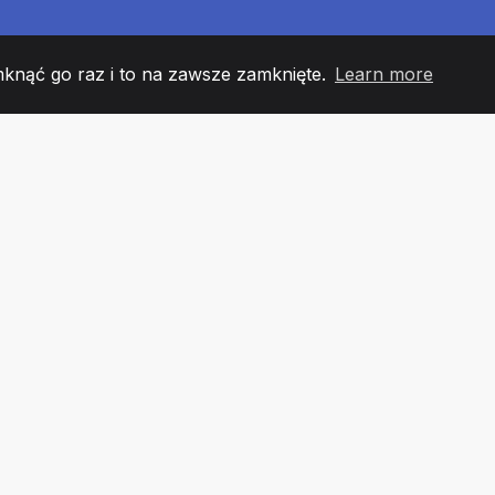
mknąć go raz i to na zawsze zamknięte.
Learn more
60
+36
7
 DRUŻYNY
COUNTRIES
URZĘ