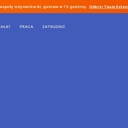
społy inżynierów AI, gotowe w 72 godziny.
Odkryj Team Exten
Belgia
IAŁA?
PRACA
ZATRUDNIĆ
Francja
Irlandia
Holandia
Szwajcaria
Stany Zjednoczone
Bośnia i Hercegowina
Estonia
Łotwa
Mołdawia