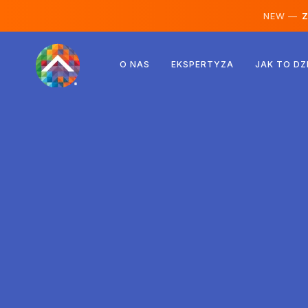
NEW —
Ze
Austria
O NAS
EKSPERTYZA
JAK TO DZ
Finlandia
Islandia
Luksemburg
Szwecja
Wielka Brytania
Albania
Czechy
Węgry
Macedonia Północna