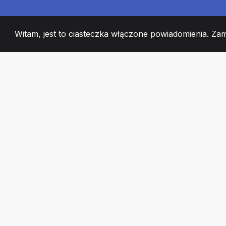
Witam, jest to ciasteczka włączone powiadomienia. Za
2008
+
ESTABLISHED
CZŁONKOWIE