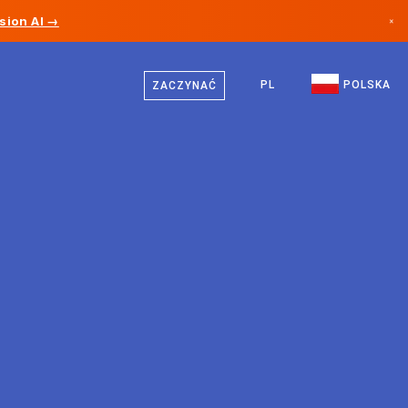
sion AI →
×
Polski
Kanada
Niemiecki
PL
POLSKA
ZACZYNAĆ
Niemcy
Angielski
Liechtenstein
Norwegia
Japonia
Bułgaria
Chorwacja
Litwa
Czarnogóra