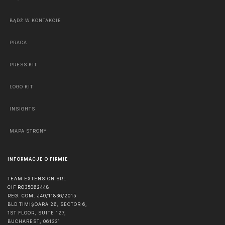
BĄDŹ W KONTAKCIE
PRACA
PRESS KIT
LOGO KIT
INSIGHTS
MAPA STRONY
INFORMACJE O FIRMIE
TEAM EXTENSION SRL
CIF RO35062448
REG. COM. J40/11836/2015
BLD TIMIȘOARA 26, SECTOR 6,
1ST FLOOR, SUITE 127,
BUCHAREST
,
061331