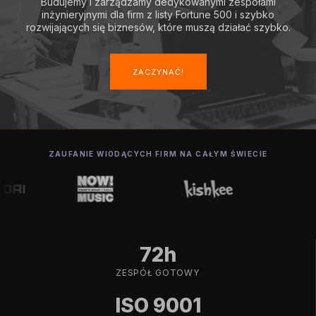
Budujemy i zarządzamy dedykowanymi zespołami
inżynieryjnymi dla firm z listy Fortune 500 i szybko
rozwijających się biznesów, które muszą działać szybko.
ZACZYNAĆ!
ZAUFANIE WIODĄCYCH FIRM NA CAŁYM ŚWIECIE
72h
ZESPÓŁ GOTOWY
ISO 9001