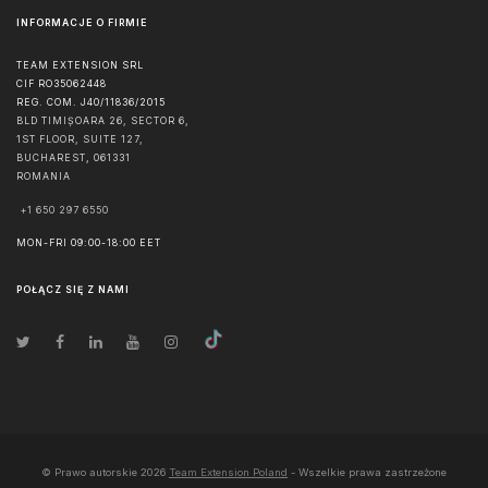
INFORMACJE O FIRMIE
TEAM EXTENSION SRL
CIF RO35062448
REG. COM. J40/11836/2015
BLD TIMIȘOARA 26, SECTOR 6,
1ST FLOOR, SUITE 127,
BUCHAREST
,
061331
ROMANIA
+1 650 297 6550
MON-FRI 09:00-18:00 EET
POŁĄCZ SIĘ Z NAMI
© Prawo autorskie
2026
Team Extension Poland
- Wszelkie prawa zastrzeżone