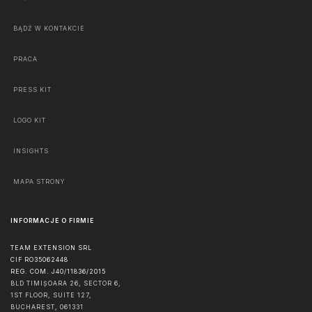
BĄDŹ W KONTAKCIE
PRACA
PRESS KIT
LOGO KIT
INSIGHTS
MAPA STRONY
INFORMACJE O FIRMIE
TEAM EXTENSION SRL
CIF RO35062448
REG. COM. J40/11836/2015
BLD TIMIȘOARA 26, SECTOR 6,
1ST FLOOR, SUITE 127,
BUCHAREST
,
061331