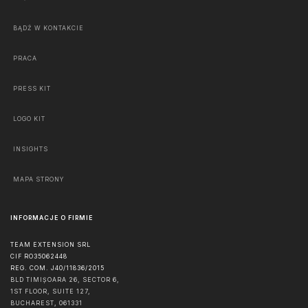
BĄDŹ W KONTAKCIE
PRACA
PRESS KIT
LOGO KIT
INSIGHTS
MAPA STRONY
INFORMACJE O FIRMIE
TEAM EXTENSION SRL
CIF RO35062448
REG. COM. J40/11836/2015
BLD TIMIȘOARA 26, SECTOR 6,
1ST FLOOR, SUITE 127,
BUCHAREST
,
061331