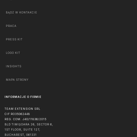
BĄDŹ W KONTAKCIE
PRACA
PRESS KIT
LOGO KIT
INSIGHTS
MAPA STRONY
INFORMACJE O FIRMIE
TEAM EXTENSION SRL
CIF RO35062448
REG. COM. J40/11836/2015
BLD TIMIȘOARA 26, SECTOR 6,
1ST FLOOR, SUITE 127,
BUCHAREST
,
061331