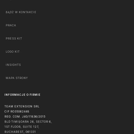
BĄDŹ W KONTAKCIE
PRACA
PRESS KIT
LOGO KIT
INSIGHTS
MAPA STRONY
INFORMACJE O FIRMIE
TEAM EXTENSION SRL
CIF RO35062448
REG. COM. J40/11836/2015
BLD TIMIȘOARA 26, SECTOR 6,
1ST FLOOR, SUITE 127,
BUCHAREST
,
061331