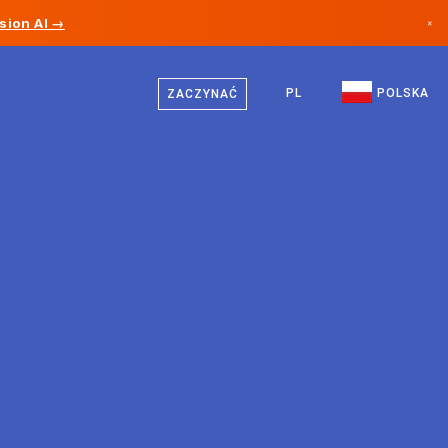
sion AI →
×
Polski
Kanada
Niemiecki
PL
POLSKA
ZACZYNAĆ
Niemcy
Angielski
Liechtenstein
Norwegia
Japonia
Bułgaria
Chorwacja
Litwa
Czarnogóra