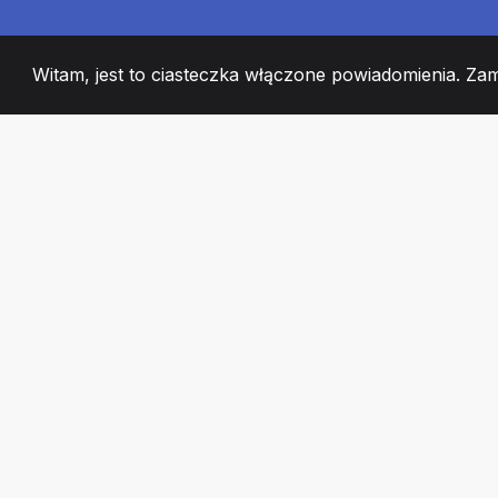
Witam, jest to ciasteczka włączone powiadomienia. Za
2008
+
ESTABLISHED
CZŁONKOWIE