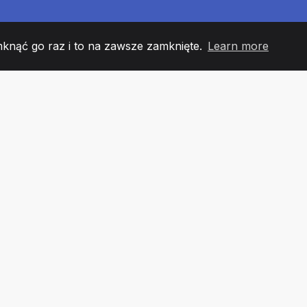
mknąć go raz i to na zawsze zamknięte.
Learn more
60
+36
7
 DRUŻYNY
COUNTRIES
URZĘ