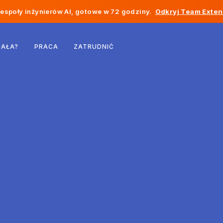
społy inżynierów AI, gotowe w 72 godziny.
Odkryj Team Exten
Belgia
IAŁA?
PRACA
ZATRUDNIĆ
Francja
Irlandia
Holandia
Szwajcaria
Stany Zjednoczone
Bośnia i Hercegowina
Estonia
Łotwa
Mołdawia