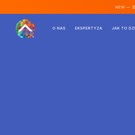
NEW —
Ze
Austria
O NAS
EKSPERTYZA
JAK TO DZ
Finlandia
Islandia
Luksemburg
Szwecja
Wielka Brytania
Albania
Czechy
Węgry
Macedonia Północna