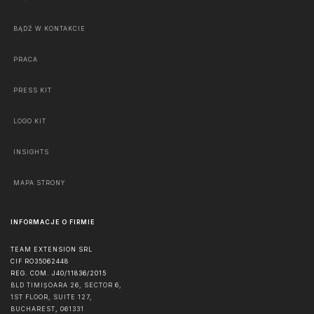
BĄDŹ W KONTAKCIE
PRACA
PRESS KIT
LOGO KIT
INSIGHTS
MAPA STRONY
INFORMACJE O FIRMIE
TEAM EXTENSION SRL
CIF RO35062448
REG. COM. J40/11836/2015
BLD TIMIȘOARA 26, SECTOR 6,
1ST FLOOR, SUITE 127,
BUCHAREST
,
061331