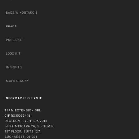
BĄDŹ W KONTAKCIE
PRACA
PRESS KIT
LOGO KIT
INSIGHTS
MAPA STRONY
INFORMACJE O FIRMIE
TEAM EXTENSION SRL
CIF RO35062448
REG. COM. J40/11836/2015
BLD TIMIȘOARA 26, SECTOR 6,
1ST FLOOR, SUITE 127,
BUCHAREST
,
061331