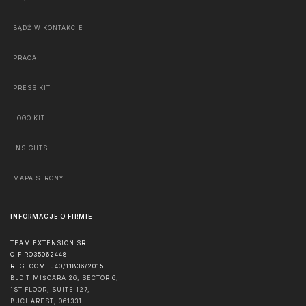
BĄDŹ W KONTAKCIE
PRACA
PRESS KIT
LOGO KIT
INSIGHTS
MAPA STRONY
INFORMACJE O FIRMIE
TEAM EXTENSION SRL
CIF RO35062448
REG. COM. J40/11836/2015
BLD TIMIȘOARA 26, SECTOR 6,
1ST FLOOR, SUITE 127,
BUCHAREST
,
061331