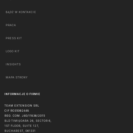
BĄDŹ W KONTAKCIE
PRACA
PRESS KIT
LOGO KIT
INSIGHTS
MAPA STRONY
INFORMACJE O FIRMIE
TEAM EXTENSION SRL
CIF RO35062448
REG. COM. J40/11836/2015
BLD TIMIȘOARA 26, SECTOR 6,
1ST FLOOR, SUITE 127,
BUCHAREST
,
061331