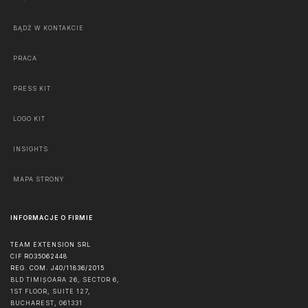
BĄDŹ W KONTAKCIE
PRACA
PRESS KIT
LOGO KIT
INSIGHTS
MAPA STRONY
INFORMACJE O FIRMIE
TEAM EXTENSION SRL
CIF RO35062448
REG. COM. J40/11836/2015
BLD TIMIȘOARA 26, SECTOR 6,
1ST FLOOR, SUITE 127,
BUCHAREST
,
061331