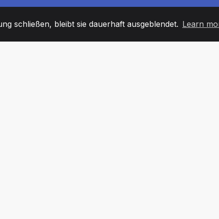
g schließen, bleibt sie dauerhaft ausgeblendet.
Learn mo
60
+36
7
TARBEITER
COUNTRIES
BÜRO