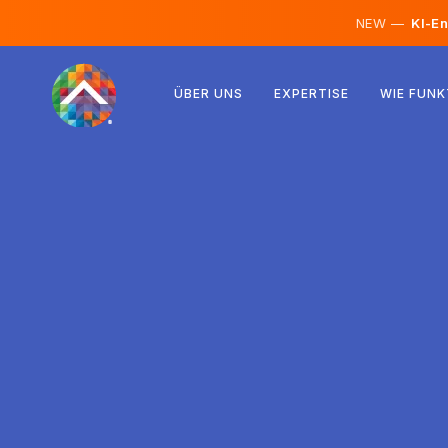
NEW —
KI-En
Österreich
ÜBER UNS
EXPERTISE
WIE FUNK
Finnland
Island
Luxemburg
Schweden
Vereinigtes Königreich
Albanien
Tschechien
Ungarn
Nordmazedonien