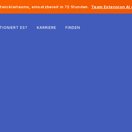
twicklerteams, einsatzbereit in 72 Stunden.
Team Extension AI
Belgien
TIONIERT ES?
KARRIERE
FINDEN
Frankreich
Irland
Niederlande
Schweiz
Vereinigte Staaten
Bosnien und Herzegowina
Estland
Lettland
Republik Moldau