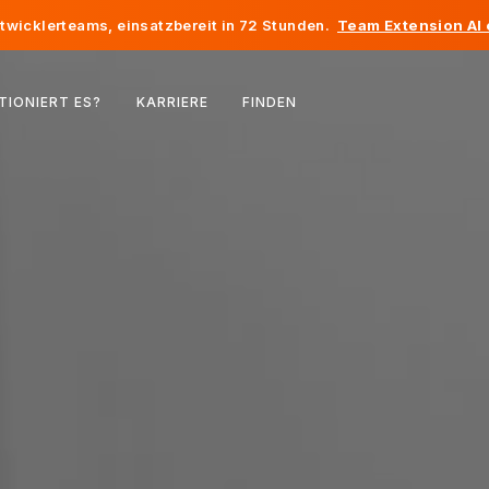
twicklerteams, einsatzbereit in 72 Stunden.
Team Extension AI
Belgien
TIONIERT ES?
KARRIERE
FINDEN
Frankreich
Irland
Niederlande
Schweiz
Vereinigte Staaten
Bosnien und Herzegowina
Estland
Lettland
Republik Moldau