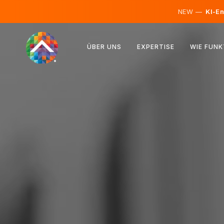
NEW —
KI-En
Österreich
ÜBER UNS
EXPERTISE
WIE FUNK
Finnland
Island
Luxemburg
Schweden
Vereinigtes Königreich
Albanien
Tschechien
Ungarn
Nordmazedonien