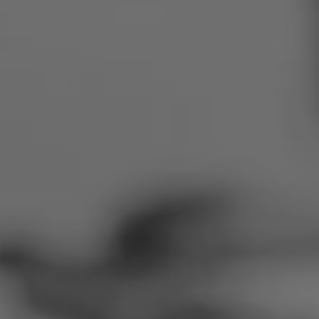
Rumänien
Slowakei