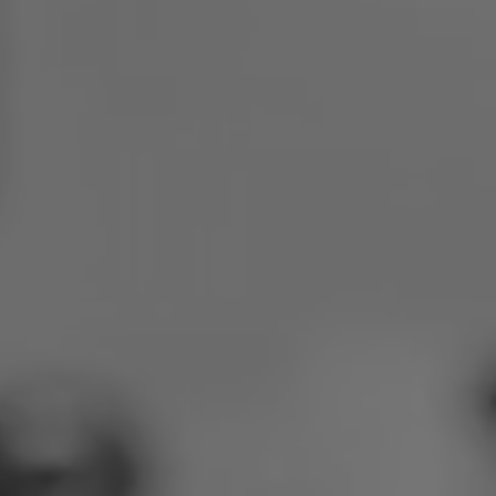
Polen
Slowenien
Vietnam