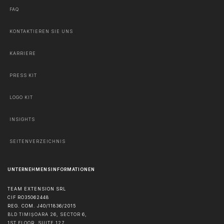
FAQ
KONTAKTIEREN SIE UNS
KARRIERE
PRESS KIT
LOGO KIT
INSIGHTS
SEITENVERZEICHNIS
UNTERNEHMENSINFORMATIONEN
TEAM EXTENSION SRL
CIF RO35062448
REG. COM. J40/11836/2015
BLD TIMIȘOARA 26, SECTOR 6,
1ST FLOOR, SUITE 127,