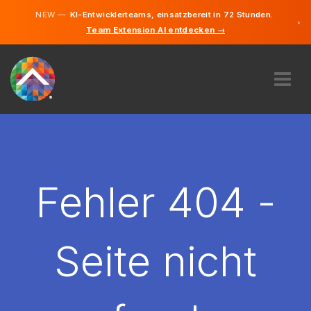
NEW —
KI-Entwicklerteams, einsatzbereit in 72 Stunden.
×
Team Extension AI entdecken →
Polnisch
Deutsch
Englisch
ÜBER UNS
EXPERTISE
WIE FUNKTIONIERT ES?
KARRIERE
Fehler 404 -
FINDEN
POLEN
Seite nicht
DE
STARTEN SIE JETZT