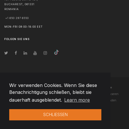
BUCHAREST
,
061331
ROMANIA
+1 650 297 6550
MON-FRI 09:00-18:00 EET
FOLGEN SIE UNS
Wir verwenden Cookies. Wenn Sie diese
© Urheberrecht
2026
Team Extension Poland
- Alle Rechte vorbehalten
Benachrichtigung schließen, bleibt sie
Changelog
● Durch die Nutzung dieser Website erklären Sie sich mit unseren
dauerhaft ausgeblendet.
Learn more
Nutzungsbedingungen
und unserer
Datenschutzerklärung
einverstanden.
SCHLIESSEN